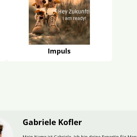
Impuls
Gabriele Kofler
Mein Name ist Gabriele. Ich bin deine Expertin für Men